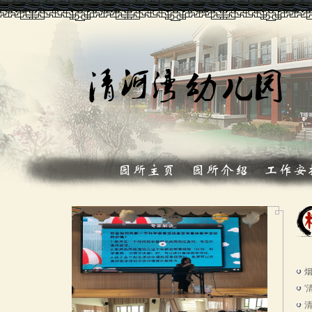
园所主页
园所介绍
工作安
烟
'
清